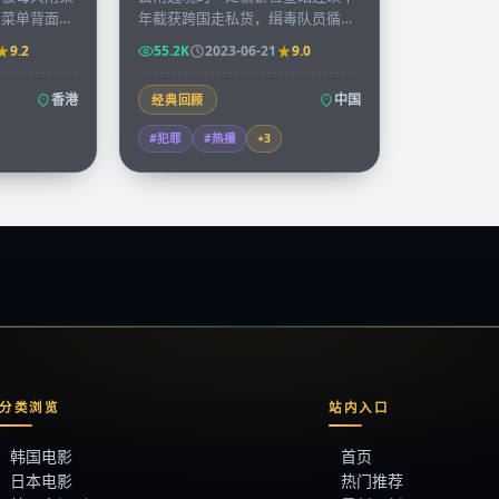
，菜单背面的
年截获跨国走私货，缉毒队员循着
抄录下来出版
一枚不起眼的硬币追到金三角，揭
9.2
55.2K
2023-06-21
9.0
。
开十年前未结的旧案。
香港
中国
经典回顾
#犯罪
#热播
+
3
分类浏览
站内入口
韩国电影
首页
日本电影
热门推荐