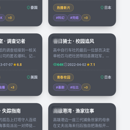
泰国
日本
热播新片
4K
+
3
#科幻
#完结
+
3
50:05
73:38
 · 调查记者
春日骑士 · 校园追风
JP
纸的调查组接到一桩关
高中自行车社的最后一位部员决定
公司的匿名爆料，记者
单枪匹马把社团带回县赛冠军，每
里跨越四个州查证，把
天往返六十公里的训练把胆怯少年
3-07-07
6.8
64K
2022-04-02
7.1
成一条改变法律的新
磨成全县瞩目的风之骑士。
美国
日本
青春校园
独播
+
3
#喜剧
#杜比
+
3
99:30
99:55
· 失踪指南
高雄港湾 · 渔家往事
TW
的孤岛上灯塔守人连续
高雄港边一座三代捕鱼世家的母亲
海事局派出一对师徒守
在丈夫出海未归后独自把渔船开了