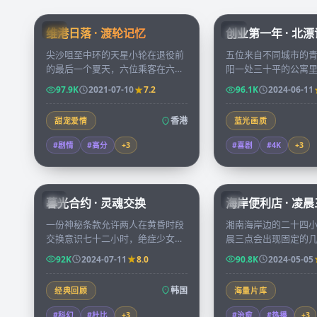
99:24
维港日落 · 渡轮记忆
创业第一年 · 北
HK
CN
尖沙咀至中环的天星小轮在退役前
五位来自不同城市的
的最后一个夏天，六位乘客在六段
阳一处三十平的公寓
日落里说出彼此守了几十年的秘
成办公室，把厨房当
97.9K
2021-07-10
7.2
96.1K
2024-06-11
密，渡轮也写完了它的告别诗。
录创业第一年的每一
启。
香港
甜宠爱情
蓝光画质
#剧情
#高分
+
3
#喜剧
#4K
+
3
99:50
暮光合约 · 灵魂交换
海岸便利店 · 凌
KR
JP
一份神秘条款允许两人在黄昏时段
湘南海岸边的二十四
交换意识七十二小时，绝症少女与
晨三点会出现固定的
亡命赌徒签下契约，谁也没想到那
个人都带着各自的失
92K
2024-07-11
8.0
90.8K
2024-05-05
是一桩跨越生死的精密阴谋。
杯关东煮的温度。
韩国
经典回顾
海量片库
#科幻
#杜比
+
3
#治愈
#热播
+
3