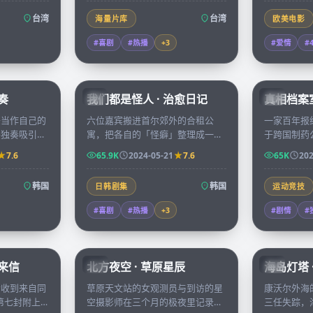
台湾
台湾
海量片库
欧美电影
#喜剧
#热播
+
3
#爱情
#
67:32
66:08
奏
我们都是怪人 · 治愈日记
真相档案室
KR
CN
头当作自己的
六位嘉宾搬进首尔郊外的合租公
一家百年报
兴独奏吸引了
寓，把各自的「怪癖」整理成一档
于跨国制药
编辑，二人在
真人秀，从凌晨三点的辣炒年糕到
们在六个月
7.6
65.9K
2024-05-21
7.6
65K
202
靠近。
午夜的占星派对，治愈观众也治愈
一份档案变
彼此。
闻。
韩国
韩国
日韩剧集
运动竞技
#喜剧
#热播
+
3
#剧情
#
99:14
99:01
者来信
北方夜空 · 草原星辰
海岛灯塔 
CN
CN
会收到来自同
草原天文站的女观测员与到访的星
康沃尔外海
，第七封附上
空摄影师在三个月的极夜里记录北
三任失踪，