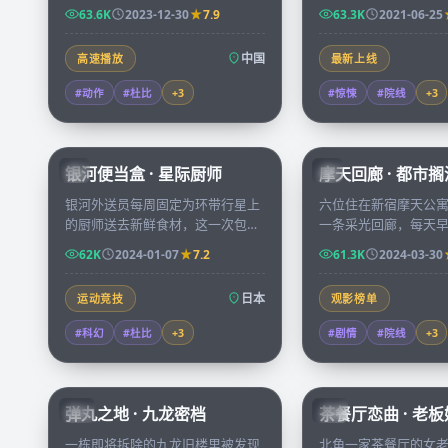
在零下四十度的环境中展开五十六
了一张多年前失踪学
63.6K
2023-12-30
7.9
63.3K
2021-06-25
小时的极限营救。
被迫重新打开尘封的
中国
高速播放
最新上线
#动作
#杜比
+
3
#惊悚
#院线
+
3
59:46
银河便当盒 · 星际厨师
摩天回廊 · 都市搁
JP
JP
银河外送员每周固定为环带行星上
六位住在新宿摩天公
的厨师送去新鲜食材，这一次包裹
一条采光回廊，每天
里藏着一封不知名星球的求救信，
他们慢慢拼凑出彼此
62K
2024-01-07
7.2
61.3K
2024-03-30
她决定改道偏航。
秘人生。
日本
运动竞技
观影榜单
#科幻
#杜比
+
3
#剧情
#院线
+
3
99:59
弹丸之地 · 九龙密档
茶餐厅恋曲 · 老
HK
HK
一栋即将拆除的九龙旧楼里被发现
北角一家茶餐厅的女