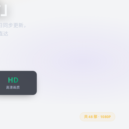
看
」
日同步更新，
直达
HD
高清画质
共
48
部 · 1080P