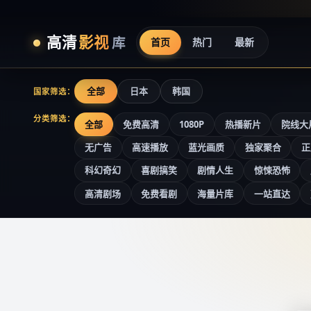
高清
影视
库
首页
热门
最新
全部
日本
韩国
国家筛选：
分类筛选：
全部
免费高清
1080P
热播新片
院线大
无广告
高速播放
蓝光画质
独家聚合
正
科幻奇幻
喜剧搞笑
剧情人生
惊悚恐怖
高清剧场
免费看剧
海量片库
一站直达
高清影视库