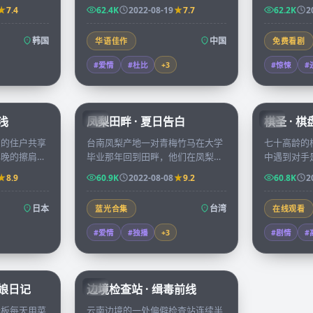
生的照片，他
方银河，两颗心也在镜头与望远镜
岛三个月，
7.4
62.4K
2022-08-19
7.7
62.2K
2
旧档。
之间慢慢靠近。
看不见的力
韩国
中国
华语佳作
免费看剧
#爱情
#杜比
+
3
#惊悚
#
45:37
99:21
浅
凤梨田畔 · 夏日告白
棋圣 · 
TW
CN
寓的住户共享
台南凤梨产地一对青梅竹马在大学
七十高龄的
早晚的擦肩里
毕业那年回到田畔，他们在凤梨花
中遇到对手
正在经历的隐
开的两周里决定是要继续守住家业
失散多年的
8.9
60.9K
2022-08-08
9.2
60.8K
2
还是奔向各自的都市理想。
年，胜负已
日本
台湾
蓝光合集
在线观看
#爱情
#独播
+
3
#剧情
#
70:07
52:09
板娘日记
边境检查站 · 缉毒前线
CN
老板每天用菜
云南边境的一处偏僻检查站连续半