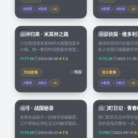
#剧情
#院线
+
3
#剧情
#院线
+
3
58:31
厨神归来 · 米其林之路
雾都侦探 · 维多
KR
CN
六位曾闯荡米其林的大厨重回家乡
维多利亚时代伦敦贝
小镇，用一季的时间把废弃食堂改
私人侦探只接最棘手
造成全城排队的小馆，每集都有一
案就是一具被困在密
77.8K
2024-06-08
7.2
75.3K
2023-11-30
次让人鼻酸的味觉回忆。
体，沿途铺出整整一
韩国
完结剧集
音乐歌舞
#喜剧
#高分
+
3
#悬疑
#高分
+
3
99:04
暗号 · 战国秘录
西门町日记 · 青
JP
TW
关原合战前夕一封暗号信被截获，
西门町的五位中学好
江户密探必须在五日内破译笺纸上
后约定每月聚会一次
的图谱，否则东军主帅会被反间计
酒馆，他们用十二集
70.9K
2024-08-23
7.0
70K
2023-09-19
逼入死地。
彼此当年欠下的一句