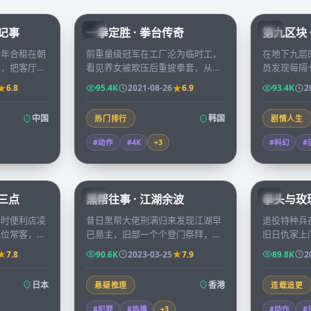
45:51
96:07
漂记事
一拳定胜 · 拳台传奇
第九区块 
KR
CN
青年合租在朝
前重量级冠军在工厂沦为临时工，
在地下九层
里，把客厅当
看见养女被欺压后重披拳套，从地
员发现每隔
成会议室，记
下擂台一路打回亚锦赛擂主，每一
的自己出现
6.8
95.4K
2021-08-26
6.9
93.4K
2
次崩溃与重
拳都是为家人讨回的尊严。
相遇时，主
中国
韩国
热门排行
剧情人生
#动作
#4K
+
3
#科幻
#
52:28
99:41
晨三点
黑帮往事 · 江湖余波
拳头与玫瑰
HK
KR
小时便利店凌
昔日黑帮大佬刑满归来发现江湖早
退役特种兵
几位常客，每
已易主，旧部一个个登门祭拜，他
旧日仇家上
眠故事换取一
在四十八小时内必须决定是退出还
拳头，每一
7.8
90.6K
2023-03-25
7.9
89.8K
2
是再造一段新江湖。
未了的恩怨
日本
香港
悬疑推理
连载追更
#犯罪
#热播
+
3
#动作
#