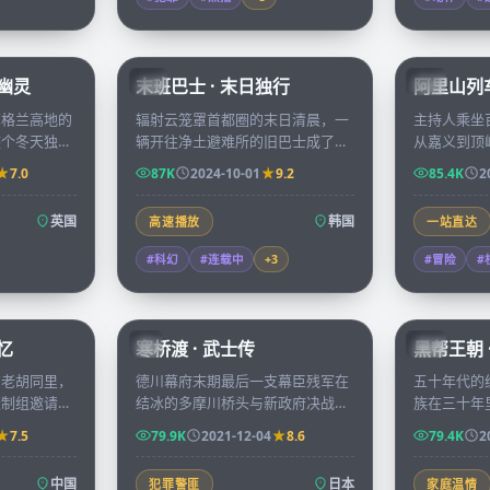
99:39
99:15
堡幽灵
末班巴士 · 末日独行
阿里山列车
KR
TW
苏格兰高地的
辐射云笼罩首都圈的末日清晨，一
主持人乘坐
整个冬天独自
辆开往净土避难所的旧巴士成了七
从嘉义到顶
钟声响起时，
位陌生人最后的方舟，途中每一站
当地年轻人
7.0
87K
2024-10-01
9.2
85.4K
2
里唯一的住
都让他们必须重新评估彼此。
由，沿途风
英国
韩国
高速播放
一站直达
#科幻
#连载中
+
3
#冒险
#
99:17
99:29
忆
寒桥渡 · 武士传
黑帮王朝 
JP
CN
京老胡同里，
德川幕府末期最后一支幕臣残军在
五十年代的
摄制组邀请讲
结冰的多摩川桥头与新政府决战，
族在三十年
后一件事」，
桥北桥南的两位青年武士曾是少年
融帝国的转
7.5
79.9K
2021-12-04
8.6
79.4K
2
的微缩拓本。
时同窗，今日却生死相对。
远超想象。
中国
日本
犯罪警匪
家庭温情