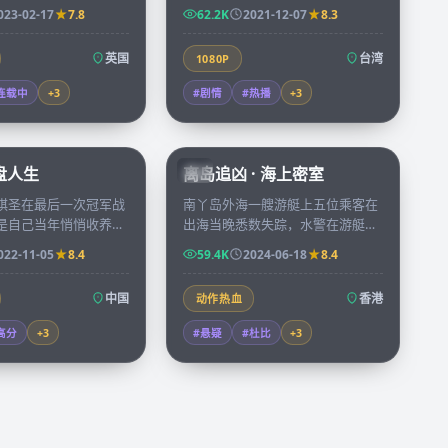
每天的日志逐渐被某种
三十年，新一代年轻人决定用纪录
023-02-17
7.8
62.2K
2021-12-07
8.3
量重写。
片把母亲的航海日志重新呈现。
英国
台湾
1080P
连载中
+
3
#剧情
#热播
+
3
91:43
92:58
棋盘人生
离岛追凶 · 海上密室
HK
棋圣在最后一次冠军战
南丫岛外海一艘游艇上五位乘客在
是自己当年悄悄收养却
出海当晚悉数失踪，水警在游艇舱
弟子，一局棋下了三十
底的一个密室里找到唯一的线索，
022-11-05
8.4
59.4K
2024-06-18
8.4
不重要。
是一张被烧了一半的地图。
中国
香港
动作热血
高分
+
3
#悬疑
#杜比
+
3