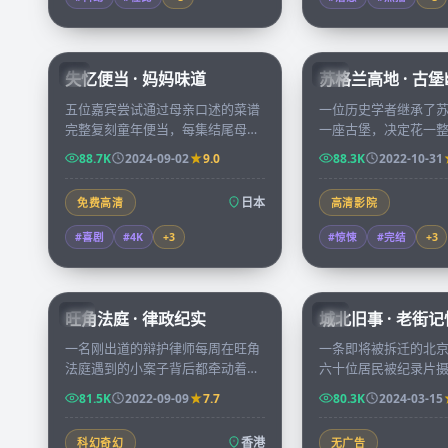
59:19
失忆便当 · 妈妈味道
苏格兰高地 · 古
JP
CN
五位嘉宾尝试通过母亲口述的菜谱
一位历史学者继承了
完整复刻童年便当，每集结尾母亲
一座古堡，决定花一
会蒙眼试吃，给出最严苛却最温柔
整理藏书，第一夜的
88.7K
2024-09-02
9.0
88.3K
2022-10-31
的打分。
她意识到自己并非堡
客。
日本
免费高清
高清影院
#喜剧
#4K
+
3
#惊悚
#完结
+
3
45:15
旺角法庭 · 律政纪实
城北旧事 · 老街记
HK
CN
一名刚出道的辩护律师每周在旺角
一条即将被拆迁的北
法庭遇到的小案子背后都牵动着一
六十位居民被纪录片
条社会议题，三十集案件累积成一
述各自最难忘的「最
81.5K
2022-09-09
7.7
80.3K
2024-03-15
份属于香港当代的法律观察。
每一件都是城市记忆
香港
科幻奇幻
无广告