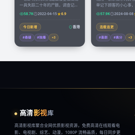
一具失踪二十年的尸骸，调查记者
单记下顾客的小心事
凭着发黄的房屋契约逐层走访租
句子悄悄被一位常客
58.7K
2022-04-15
6.9
57.9K
2024-08-08
户，揭开一段被忽略的城市秘史。
成书，引发全港回响
香港
今日新增
连载追更
#悬疑
#独播
+
3
#喜剧
#高分
+
3
高清
影视
库
高清影视库
聚合全网优质影视资源，
免费高清在线观看
电
影、电视剧、综艺、动漫，1080P 流畅画质，每日同步更