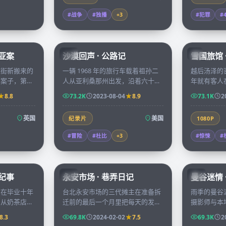
#战争
#独播
+
3
#犯罪
#
68:22
99:40
利亚案
沙漠回声 · 公路记
雪国旅馆 
CN
JP
克街新搬来的
一辆 1968 年的旅行车载着祖孙二
越后汤泽的
的案子，第一
人从亚利桑那州出发，沿着六十六
年就有客人
室中的贵族尸
号公路一路开往海岸，沙漠回声里
综艺组前去
8.8
73.2K
2023-08-04
8.9
73.1K
2
季的迷雾。
夹着祖父年轻时的所有遗憾。
了一位无人
英国
美国
纪录片
1080P
#冒险
#杜比
+
3
#惊悚
#
70:38
99:47
春纪事
永安市场 · 巷弄日记
曼谷迷情 
TW
CN
友在毕业十年
台北永安市场的三代摊主在准备拆
雨季的曼谷
，从奶茶店到
迁前的最后一个月里把每天的发生
摄影师与本
时间慢慢交还
写进市场广播，喜怒哀乐都被巷弄
过后的同一
8.3
69.8K
2024-02-02
7.5
69.3K
2
话。
的烟火气一一收纳。
天他递出了