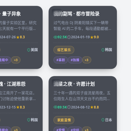
99:49
56:16
· 量子异象
我的副驾 · 都市冒险录
KR
的量子实验区里，研究
过气电台 DJ 阴差阳错买下一辆带
七天就有一个平行版本
智能 AI 的二手车，每段通勤都被
在镜中，七个版本即将
AI 「指点人生」搅得鸡飞狗跳，最
024-07-26
8.3
92.5K
2024-01-19
9.0
时间线开始崩塌。
后却也找回久违的勇气与心动。
美国
韩国
综艺娱乐
连载中
+
3
#喜剧
#独播
+
3
99:48
99:55
 · 江湖恩怨
流星之夜 · 许愿计划
JP
在江南开了一家花店，
三十年一遇的双子座流星雨夜，五
门讨账迫使他重新拿起
位陌生人在山顶天文台不约而同许
束玫瑰背后都藏着一桩
下同一个心愿，第二天他们发现彼
023-12-15
8.3
89.5K
2024-08-12
8.8
。
此命运被无形丝线连接。
韩国
日本
家庭温情
连载中
+
3
#爱情
#完结
+
3