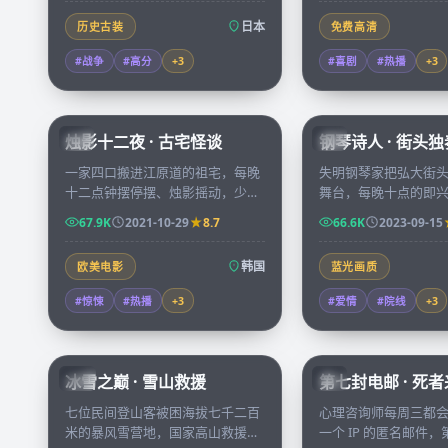
日本
历史古装
免费高清
#战争
#高分
+
3
#喜剧
#热播
+
3
99:25
烛影十二夜 · 古宅怪谈
钢琴诗人 · 街头独
KR
KR
一家四口搬进江原道的祖宅，每晚
失明钢琴家把弘大街
十二点钟摆停摆、烛影摇动，少女
舞台，每晚十点的即
在阁楼里发现了不属于这个时代的
一位独自旅行的小说
67.9K
2021-10-29
8.7
66.6K
2023-09-15
日记，连续十二夜，故事走向无人
乐谱与文字之间慢慢
预料。
韩国
欧美电影
蓝光画质
#惊悚
#热播
+
3
#爱情
#院线
+
3
99:34
冰雪之巅 · 雪山救援
第七封电邮 · 死
CN
KR
七位民间登山客被困海拔七千二百
心理咨询师每周三都
米的暴风雪营地，国家高山救援队
一个 IP 的匿名邮件