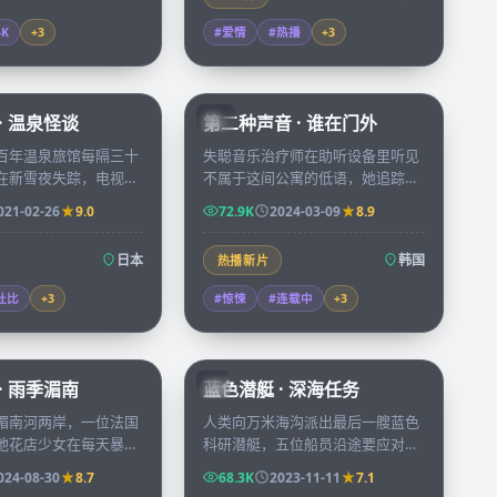
4K
+
3
#爱情
#热播
+
3
99:36
72:34
· 温泉怪谈
第二种声音 · 谁在门外
KR
百年温泉旅馆每隔三十
失聪音乐治疗师在助听设备里听见
在新雪夜失踪，电视台
不属于这间公寓的低语，她追踪声
探访却发现镜头里多出
源走进废弃录音棚，发现自己十年
021-02-26
9.0
72.9K
2024-03-09
8.9
认识的「住客」。
前的失踪记录被人重新打开。
日本
韩国
热播新片
杜比
+
3
#惊悚
#连载中
+
3
99:03
45:53
· 雨季湄南
蓝色潜艇 · 深海任务
JP
湄南河两岸，一位法国
人类向万米海沟派出最后一艘蓝色
地花店少女在每天暴雨
科研潜艇，五位船员沿途要应对未
座桥头偶遇七次，第八
知声纳源、突发洋流和彼此过去的
024-08-30
8.7
68.3K
2023-11-11
7.1
想留下来的理由。
秘密。