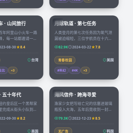
59:04
99:57
 · 山间旅行
月球轨道 · 第七任务
CN
百年阿里山小火车一路
人类登月的第七次任务因为氧气泄
峰，每一站都邀请一位
漏被迫缩短，三位宇航员在十六小
聊自己留在山里的理
时倒计时里必须维修飞船同时完成
023-08-30
8.4
82.9K
2024-03-22
7.8
景与人物相互照亮。
一项关键的地外勘察。
台湾
美国
青春校园
杜比
+
3
#科幻
#4K
+
3
69:14
97:58
· 五十年代
海风信件 · 跨海寻爱
KR
纽约皇后区一个黑帮家
渔家少女把写给亡兄的信塞进玻璃
里完成从街头小队到金
瓶投入大海，五年后竟收到一封来
身，三代人付出的代价
自釜山的回信，跨海展开的笔友关
022-09-30
8.2
79.3K
2022-12-23
8.5
系慢慢把两颗孤独的心拉近。
美国
韩国
无广告